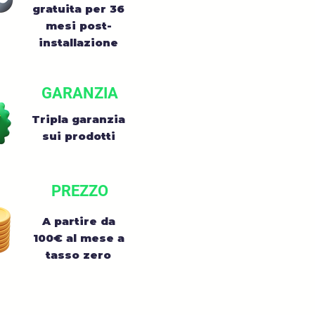
gratuita per 36
mesi post-
installazione
GARANZIA
Tripla garanzia
sui prodotti
PREZZO
A partire da
100€ al mese a
tasso zero