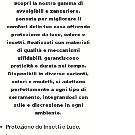
Scopri la nostra gamma di
avvolgibili e zanzariere,
pensata per migliorare il
comfort della tua casa offrendo
protezione da luce, calore e
insetti. Realizzati con materiali
di qualità e meccanismi
affidabili, garantiscono
praticità e durata nel tempo.
Disponibili in diverse varianti,
colori e modelli, si adattano
perfettamente a ogni tipo di
serramento, integrandosi con
stile e discrezione in ogni
ambiente.
Protezione da Insetti e Luce: