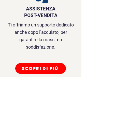
ASSISTENZA
POST-VENDITA
Ti offriamo un supporto dedicato
anche dopo l’acquisto, per
garantire la massima
soddisfazione.
SCOPRI DI PIÙ
VIDEO INTRODUTTIVO
Questo è un paragrafo. Puoi modificarlo o
aggiungere i contenuti che preferisci. Fai