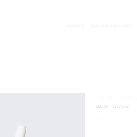
Home
Arredamenti
Questo è 
SKU: 364115376135191
Prezzo
10,00 €
Quantità
*