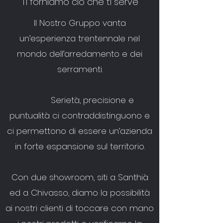
Ti forniamo ciò che ti serve
Il Nostro Gruppo vanta
un’esperienza trentennale nel
mondo dell’arredamento e dei
serramenti.
Serietà, precisione e
puntualità ci contraddistinguono e
ci permettono di essere un’azienda
in forte espansione sul territorio.
Con due showroom, siti a Santhià
ed a Chivasso, diamo la possibilità
ai nostri clienti di toccare con mano