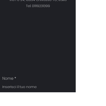
Tel.
01119231399
Nome
Email