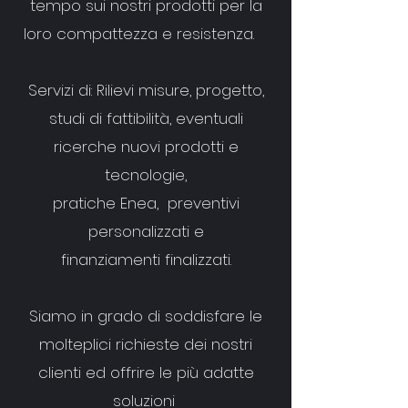
tempo sui nostri prodotti per la
loro compattezza e resistenza.
Servizi di: Rilievi misure, progetto,
studi di fattibilità, eventuali
ricerche nuovi prodotti e
tecnologie,
pratiche Enea, preventivi
personalizzati e
finanziamenti finalizzati.
Siamo in grado di soddisfare le
molteplici richieste dei nostri
clienti ed offrire le più adatte
soluzioni