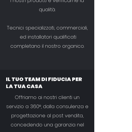
i nostri prodotti e verificarne la
qualità.
Tecnici specializzati, commerciali,
ed installatori qualificati
completano il nostro organico.
IL TUO TEAM DI FIDUCIA PER
LA TUA CASA
Offriamo ai nostri clienti un
servizio a 360°, dalla consulenza e
progettazione al post vendita,
concedendo una garanzia nel