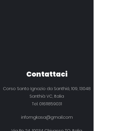
Contattaci
Corso Santo Ignazio da Santhiá, 109, 13048
Santhià VC, Italia
Tel.
01611859031
infomgkasa@gmail.com
Via Po 24, 10034 Chivasso TO, Italia